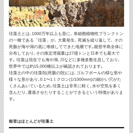
珪藻土とは､1000万年以上も昔に､ 単細胞植物性プランクトン
の一種である「珪藻」が､ 大量発生､ 死滅を繰り返して､ その
死骸が海や湖の底に堆積してできた地層です｡能登半島全体に
分布しており､その推定埋蔵量は27億トンと日本でも最大で
す｡ 珪藻は現在でも海や湖､川などに多種多数生息しており､
世界中では約15,000種以上が確認されております｡
珪藻土の中の珪藻殻(死骸の殻)には､ゴルフボールの様な形や
様々な形があり､0.1〜1ミクロン(1/1000mm)の細かい穴がた
くさんあいているため､珪藻土は非常に軽く､水や空気を多く
含んだり､通過させたりすることができるという特徴がありま
す｡
能登はほとんどが珪藻土