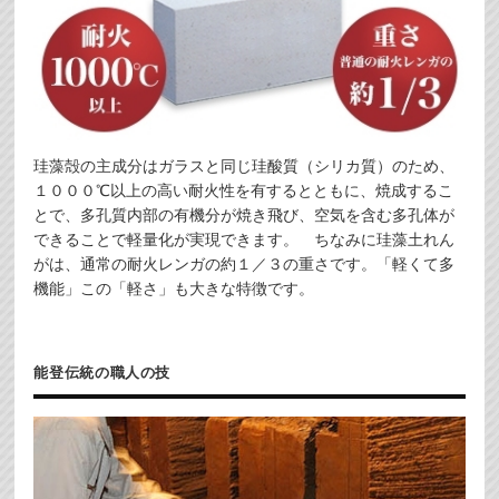
珪藻殻の主成分はガラスと同じ珪酸質（シリカ質）のため、
１０００℃以上の高い耐火性を有するとともに、焼成するこ
とで、多孔質内部の有機分が焼き飛び、空気を含む多孔体が
できることで軽量化が実現できます。 ちなみに珪藻土れん
がは、通常の耐火レンガの約１／３の重さです。「軽くて多
機能」この「軽さ」も大きな特徴です。
能登伝統の職人の技