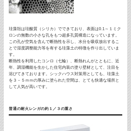
珪藻殻は珪酸質（シリカ）でできており、表面は0.1～１ミク
ロンの無数の小さな孔をもつ超多孔質構造になっています。
この孔が空気を含んで断熱性を示し、水分を吸収放出するこ
とで湿度調整能力等を有する珪藻土の特徴を作り出していま
す。
断熱性を利用したコンロ（七輪）、断熱れんがとともに、近
年、調湿機能を生かした住宅内装の塗り壁材として、注目を
浴びてきております。シックハウス対策用としても、珪藻土
を３－５ｍｍの厚みに塗られた空間は、とても快適な場所と
して人気が高いです。
普通の耐火レンガの約１／３の重さ