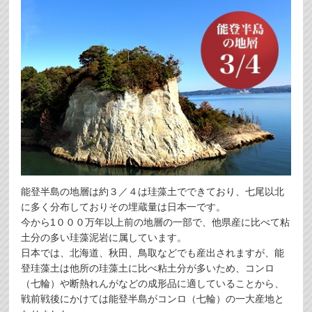
能登半島の地層は約３／４は珪藻土でできており、七尾以北
に多く分布しておりその埋蔵量は日本一です。
今から1０００万年以上前の地層の一部で、他県産に比べて粘
土分の多い珪藻泥岩に属しています。
日本では、北海道、秋田、鳥取などでも産出されますが、能
登珪藻土は他所の珪藻土に比べ粘土分が多いため、コンロ
（七輪）や断熱れんがなどの成形品に適していることから、
戦前戦後にかけては能登半島がコンロ（七輪）の一大産地と