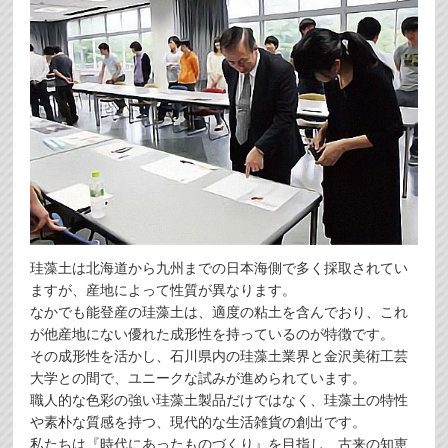
珪藻土は北海道から九州までの日本海側で多く採取されてい
ますが、産地によって性質が異なります。
なかでも能登産の珪藻土は、適度の粘土を含んでおり、これ
が他産地にない優れた成形性を持っているのが特徴です。
その成形性を活かし、石川県内の珪藻土業界と金沢美術工芸
大学との間で、ユニークな試みが進められています。
職人的な色彩の強い珪藻土製品だけではなく、珪藻土の特性
や素朴な質感を持つ、現代的な生活雑貨の創出です。
私たちは『時代にあったものづくり』を目指し、古来の知恵