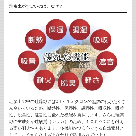
珪藻土がすごいのは、なぜ？
珪藻土の中の珪藻殻には0.1～１ミクロンの無数の孔がたくさ
ん空いているため、断熱性、保湿性、調湿性、吸収性、吸着
性、脱臭性、遮音性に優れた機能を発揮します。さらに珪藻
殻の主成分が珪酸質（シリカ）のため、１０００℃にも耐え
る高い耐火性もあります。多機能かつ安心できる自然素材と
して、古くからさまざまな分野で活用されています。